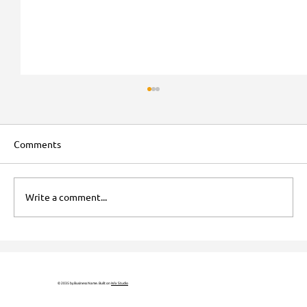
Comments
Write a comment...
Optimisez votre Sécurité avec les
Serrures 3 Points : Guide d'Installation et
Conseils Pratiques
© 2035 by Business Name. Built on
Wix Studio